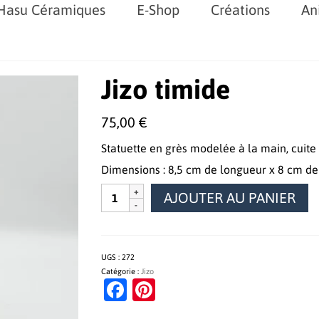
Hasu Céramiques
E-Shop
Créations
An
Jizo timide
75,00
€
Statuette en grès modelée à la main, cuite
Dimensions : 8,5 cm de longueur x 8 cm de
quantité
AJOUTER AU PANIER
de
Jizo
timide
UGS :
272
Catégorie :
Jizo
Facebook
Pinterest