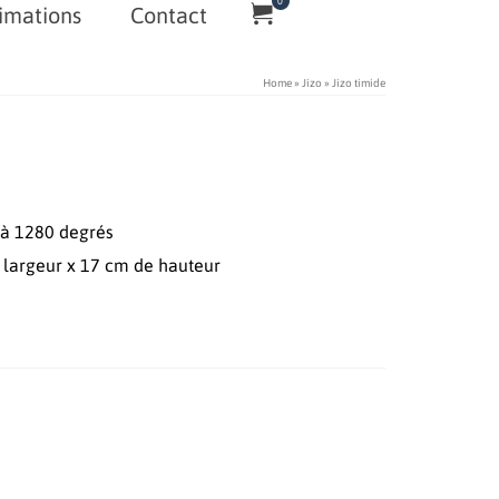
0
imations
Contact
Home
»
Jizo
»
Jizo timide
 à 1280 degrés
 largeur x 17 cm de hauteur