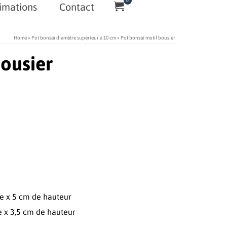
0
imations
Contact
Home
»
Pot bonsaï diamètre supérieur à 10 cm
»
Pot bonsaï motif bousier
bousier
e x 5 cm de hauteur
e x 3,5 cm de hauteur