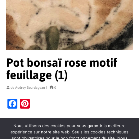
Pot bonsaï rose motif
feuillage (1)
de
Audrey Bourdageau
|
0
Facebook
Pinterest
Nous utilisons des cookies pour vous garantir la meilleure
expérience sur notre site web. Seuls les cookies techniques
sont obligatoires pour le bon fonctionnement du site. Nous