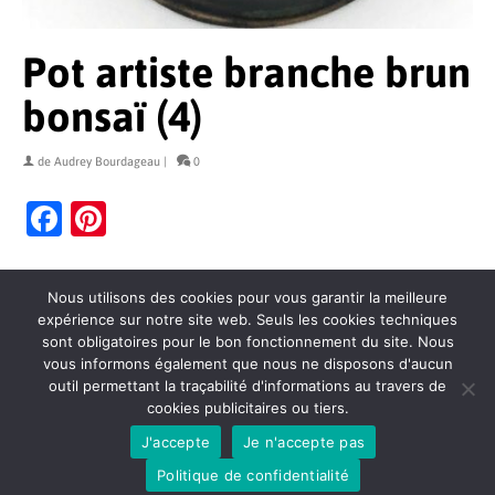
Pot artiste branche brun
bonsaï (4)
de
Audrey Bourdageau
|
0
Facebook
Pinterest
Nous utilisons des cookies pour vous garantir la meilleure
expérience sur notre site web. Seuls les cookies techniques
sont obligatoires pour le bon fonctionnement du site. Nous
vous informons également que nous ne disposons d'aucun
outil permettant la traçabilité d'informations au travers de
cookies publicitaires ou tiers.
Contact
Politique de confidentialité
Mentions légales
J'accepte
Je n'accepte pas
Conditions générales de vente
Plan du site
© 2026 Hasu Céramiques
Politique de confidentialité