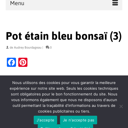
Menu
Pot étain bleu bonsaï (3)
de
Audrey Bourdageau
|
0
Facebook
Pinterest
Nous utilisons des cookies pour vous garantir la meilleure
expérience sur notre site web. Seuls les cookies techniques
sont obligatoires pour le bon fonctionnement du site. Nous
vous informons également que nous ne disposons d'aucun
outil permettant la traçabilité d'informations au travers de
cookies publicitaires ou tiers.
Contact
Politique de confidentialité
Mentions légales
J'accepte
Je n'accepte pas
Conditions générales de vente
Plan du site
© 2026 Hasu Céramiques