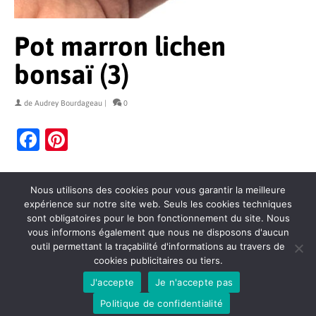
Pot marron lichen
bonsaï (3)
de
Audrey Bourdageau
|
0
Facebook
Pinterest
Nous utilisons des cookies pour vous garantir la meilleure
expérience sur notre site web. Seuls les cookies techniques
sont obligatoires pour le bon fonctionnement du site. Nous
vous informons également que nous ne disposons d'aucun
outil permettant la traçabilité d'informations au travers de
cookies publicitaires ou tiers.
Contact
Politique de confidentialité
Mentions légales
J'accepte
Je n'accepte pas
Conditions générales de vente
Plan du site
© 2026 Hasu Céramiques
Politique de confidentialité