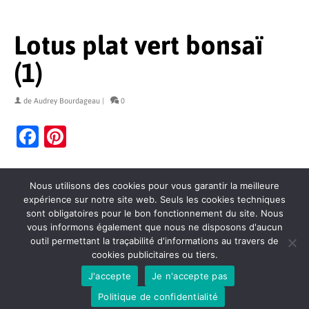
Lotus plat vert bonsaï
(1)
de
Audrey Bourdageau
|
0
Facebook
Pinterest
Nous utilisons des cookies pour vous garantir la meilleure
expérience sur notre site web. Seuls les cookies techniques
sont obligatoires pour le bon fonctionnement du site. Nous
vous informons également que nous ne disposons d'aucun
outil permettant la traçabilité d'informations au travers de
cookies publicitaires ou tiers.
Contact
Politique de confidentialité
Mentions légales
J'accepte
Je n'accepte pas
Conditions générales de vente
Plan du site
© 2026 Hasu Céramiques
Politique de confidentialité