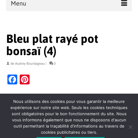
Menu
Bleu plat rayé pot
bonsaï (4)
de
Audrey Bourdageau
|
0
Facebook
Pinterest
Nous utilisons des cookies pour vous garantir la meilleure
expérience sur notre site web. Seuls les cookies techniques
sont obligatoires pour le bon fonctionnement du site. Nous
vous informons également que nous ne disposons d'aucun
outil permettant la traçabilité d'informations au travers de
cookies publicitaires ou tiers.
Contact
Politique de confidentialité
Mentions légales