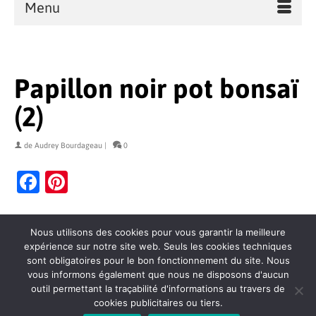
Menu
Papillon noir pot bonsaï
(2)
de
Audrey Bourdageau
|
0
Facebook
Pinterest
Nous utilisons des cookies pour vous garantir la meilleure
expérience sur notre site web. Seuls les cookies techniques
sont obligatoires pour le bon fonctionnement du site. Nous
vous informons également que nous ne disposons d'aucun
outil permettant la traçabilité d'informations au travers de
cookies publicitaires ou tiers.
Contact
Politique de confidentialité
Mentions légales