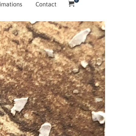
0
imations
Contact