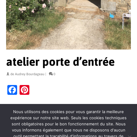
atelier porte d’entrée
de
Audrey Bourdageau
|
0
Facebook
Pinterest
Nous utilisons des cookies pour vous garantir la meilleure
expérience sur notre site web. Seuls les cookies techniques
sont obligatoires pour le bon fonctionnement du site. Nous
vous informons également que nous ne disposons d'aucun
outil permettant la traçabilité d'informations au travers de