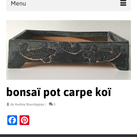
Menu
bonsaï pot carpe koï
de
Audrey Bourdageau
|
0
Facebook
Pinterest