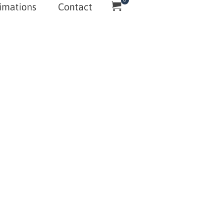
0
imations
Contact