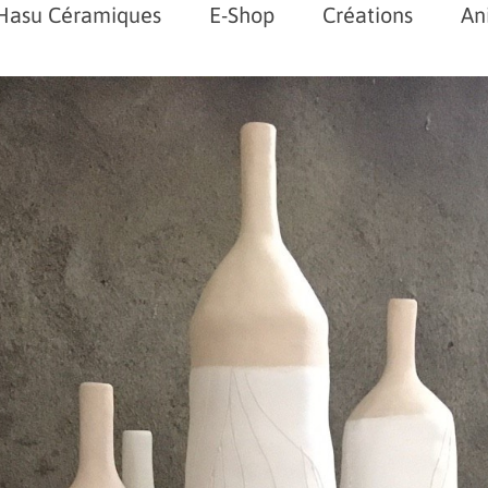
Hasu Céramiques
E-Shop
Créations
An