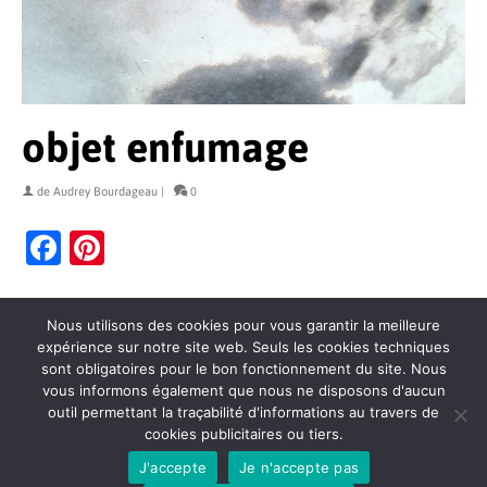
objet enfumage
de
Audrey Bourdageau
|
0
Facebook
Pinterest
Nous utilisons des cookies pour vous garantir la meilleure
expérience sur notre site web. Seuls les cookies techniques
sont obligatoires pour le bon fonctionnement du site. Nous
vous informons également que nous ne disposons d'aucun
outil permettant la traçabilité d'informations au travers de
cookies publicitaires ou tiers.
Contact
Politique de confidentialité
Mentions légales
J'accepte
Je n'accepte pas
Conditions générales de vente
Plan du site